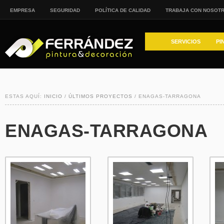
EMPRESA
SEGURIDAD
POLÍTICA DE CALIDAD
TRABAJA CON NOSOT
SERVICIOS
PI
ESTAS AQUÍ:
INICIO
/
ÚLTIMOS PROYECTOS
/ ENAGAS-TARRAGONA
ENAGAS-TARRAGONA