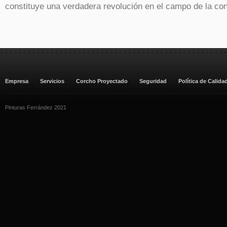
constituye una verdadera revolución en el campo de la cons
Empresa
Servicios
Corcho Proyectado
Seguridad
Política de Calida
Pinturas Ferrández 2021