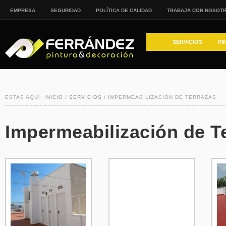
EMPRESA
SEGURIDAD
POLÍTICA DE CALIDAD
TRABAJA CON NOSOT
SERVICIOS
PI
ESTAS AQUÍ:
INICIO
/
SERVICIOS
/ IMPERMEABILIZACIÓN DE TERRAZAS
Impermeabilización de T